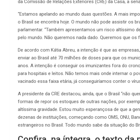
da Comissão de Relações Exteriores (CRE) da Casa, a sena
“Estamos apelando ao mundo duas questões. A mais impor
o Brasil se encontra hoje. O mundo não pode assistir os bra
parlamentar. “Também apresentamos um risco altíssimo de
pelo mundo. Não queremos nada dado. Queremos que os fab
De acordo com Kátia Abreu, a intenção é que as empresa
enviar ao Brasil até 70 milhões de doses para que os mun
anos. A intenção é conseguir os imunizantes fora do crono
para hospitais e leitos. Não temos mais onde internar o po
vacinado essa faixa etária, já conseguiríamos conter o víru
A presidente da CRE destacou, ainda, que o Brasil “não que
formas de repor os estoques de outras nações, por exemp
altíssima gravidade. Estou muito esperançosa de que a g
dezenas de instituições, começando como OMS, ONU, Ban
estrangeiros no Brasil. Todo mundo sabe da situação do Br
Confira, na íntegra, o texto da