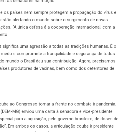
item os senadores na moção.
tre os países nem sempre protegem a propagação do vírus e
s estão alertando o mundo sobre o surgimento de novas
ções. “A única defesa é a cooperação internacional, com a
nto.
as significa uma agressão a todas as tradições humanas. É o
 o medo e compromete a tranquilidade e segurança de todos
do mundo o Brasil deu sua contribuição. Agora, precisamos
países produtores de vacinas, bem como dos detentores de
coube ao Congresso tomar a frente no combate à pandemia.
(DEM-MG) enviou uma carta à senadora e vice-presidente
pecial para a aquisição, pelo governo brasileiro, de doses de
ção”. Em ambos os casos, a articulação coube à presidente