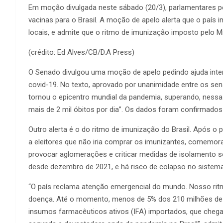
Em moção divulgada neste sábado (20/3), parlamentares p
vacinas para o Brasil. A moção de apelo alerta que o país
locais, e admite que o ritmo de imunização imposto pelo M
(crédito: Ed Alves/CB/D.A Press)
O Senado divulgou uma moção de apelo pedindo ajuda intern
covid-19. No texto, aprovado por unanimidade entre os sena
tornou o epicentro mundial da pandemia, superando, ness
mais de 2 mil óbitos por dia”. Os dados foram confirmados
Outro alerta é o do ritmo de imunização do Brasil. Após o p
a eleitores que não iria comprar os imunizantes, comem
provocar aglomerações e criticar medidas de isolamento 
desde dezembro de 2021, e há risco de colapso no sistema
“O país reclama atenção emergencial do mundo. Nosso ritm
doença. Até o momento, menos de 5% dos 210 milhões de 
insumos farmacêuticos ativos (IFA) importados, que cheg