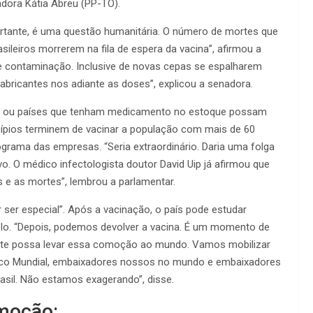
dora Kátia Abreu (PP-TO).
tante, é uma questão humanitária. O número de mortes que
sileiros morrerem na fila de espera da vacina”, afirmou a
 contaminação. Inclusive de novas cepas se espalharem
ricantes nos adiante as doses”, explicou a senadora.
s, ou países que tenham medicamento no estoque possam
icípios terminem de vacinar a população com mais de 60
grama das empresas. “Seria extraordinário. Daria uma folga
vo. O médico infectologista doutor David Uip já afirmou que
s e as mortes”, lembrou a parlamentar.
r ser especial”. Após a vacinação, o país pode estudar
lo. “Depois, podemos devolver a vacina. É um momento de
ente possa levar essa comoção ao mundo. Vamos mobilizar
co Mundial, embaixadores nossos no mundo e embaixadores
asil. Não estamos exagerando”, disse.
 moção: