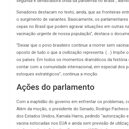
segunda e devastadora onda da pandemia no Brasil”, adm
Senadores destacam no texto, ainda, que as fronteiras en
o surgimento de variantes. Basicamente, os parlamentare
cepas no Brasil que podem agravar situações em outras na
vacinação urgente de nossa população”, destaca o docume
“Deixar que o povo brasileiro continue a morrer sem vacin
oposto de tudo o que a civilização representa. (….) Impõe
os países. Em todos os momentos dramáticos da história 
contar com a comunidade internacional, em especial dos 
estoques estratégicos”, continua a moção.
Ações do parlamento
Com a inaptidão do governo em enfrentar os problemas, 
Além da moção, o presidente do Senado, Rodrigo Pacheco 
dos Estados Unidos, Kamala Harris, pedindo “autorização es
vacina estocadas nos EUA e ainda sem previsão de utiliza