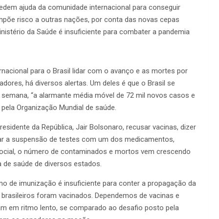
edem ajuda da comunidade internacional para conseguir
 impõe risco a outras nações, por conta das novas cepas
inistério da Saúde é insuficiente para combater a pandemia
acional para o Brasil lidar com o avanço e as mortes por
dores, há diversos alertas. Um deles é que o Brasil se
a semana, “a alarmante média móvel de 72 mil novos casos e
 pela Organização Mundial de saúde.
residente da República, Jair Bolsonaro, recusar vacinas, dizer
orar a suspensão de testes com um dos medicamentos,
social, o número de contaminados e mortos vem crescendo
 de saúde de diversos estados.
o de imunização é insuficiente para conter a propagação da
brasileiros foram vacinados. Dependemos de vacinas e
am em ritmo lento, se comparado ao desafio posto pela