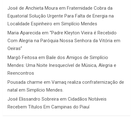
José de Anchieta Moura
em
Fraternidade Cobra da
Equatorial Solução Urgente Para Falta de Energia na
Localidade Espinheiro em Simplício Mendes
Maria Aparecida
em
“Padre Kleyton Vieira é Recebido
Com Alegria na Paróquia Nossa Senhora da Vitória em
Oeiras”
Margô Feitosa
em
Baile dos Amigos de Simplício
Mendes: Uma Noite Inesquecível de Música, Alegria e
Reencontros
Pousada charme
em
Vamaq realiza confraternização de
natal em Simplício Mendes.
José Elissandro Sobreira
em
Cidadãos Notáveis
Recebem Títulos Em Campinas do Piauí