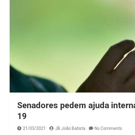
Senadores pedem ajuda interna
19
21/03/2021
JB João Batista
No Comments