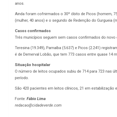
anos.
Ainda foram cofnirmados o 30º óbito de Picos (homem, 75 an
(mulher, 40 anos) e o segundo de Redenção do Gurgueia (m
Casos confirmados
Três municípios seguem sem casos confirmados do novo cor
Teresina (19.349), Parnaíba (5.637) e Picos (2.241) registr
é de Demerval Lobão, que tem 773 casos entre quase 14 mi
Situação hospitalar
O número de leitos ocupados subiu de 714 para 723 nas 
período.
São 420 pacientes em leitos clínicos, 21 em estabilização 
Fonte:
Fábio Lima
redacao@cidadeverde.com