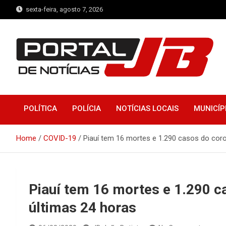
Skip
sexta-feira, agosto 7, 2026
to
content
Portal de Notícias JB
Notícias de Simplício Mendes e Região
POLÍTICA
POLÍCIA
NOTÍCIAS LOCAIS
MUNICÍP
Home
COVID-19
Piauí tem 16 mortes e 1.290 casos do coro
Piauí tem 16 mortes e 1.290 c
últimas 24 horas