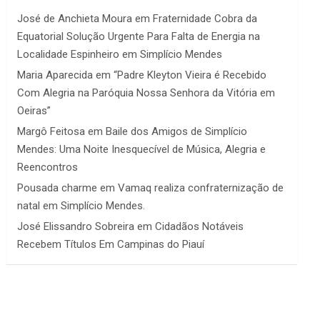
José de Anchieta Moura
em
Fraternidade Cobra da
Equatorial Solução Urgente Para Falta de Energia na
Localidade Espinheiro em Simplício Mendes
Maria Aparecida
em
“Padre Kleyton Vieira é Recebido
Com Alegria na Paróquia Nossa Senhora da Vitória em
Oeiras”
Margô Feitosa
em
Baile dos Amigos de Simplício
Mendes: Uma Noite Inesquecível de Música, Alegria e
Reencontros
Pousada charme
em
Vamaq realiza confraternização de
natal em Simplício Mendes.
José Elissandro Sobreira
em
Cidadãos Notáveis
Recebem Títulos Em Campinas do Piauí