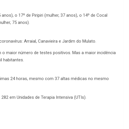
os), o 17º de Piripiri (mulher, 37 anos), o 14º de Cocal
ulher, 75 anos).
onavírus: Arraial, Canavieira e Jardim do Mulato.
am o maior número de testes positivos. Mas a maior incidência
l habitantes.
últimas 24 horas, mesmo com 37 altas médicas no mesmo
e 282 em Unidades de Terapia Intensiva (UTIs).