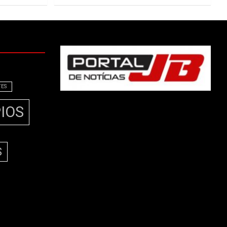
TES
IOS
S