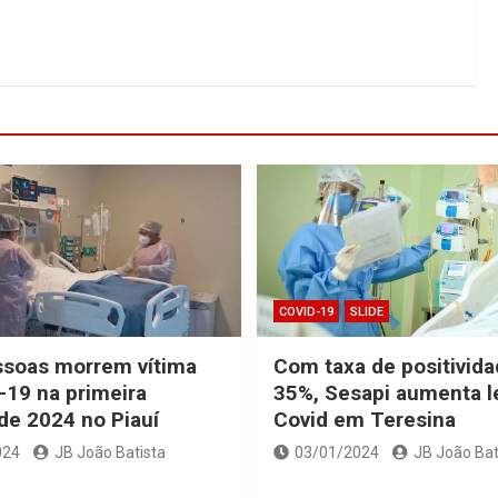
COVID-19
SLIDE
ssoas morrem vítima
Com taxa de positivid
-19 na primeira
35%, Sesapi aumenta l
e 2024 no Piauí
Covid em Teresina
024
JB João Batista
03/01/2024
JB João Bat