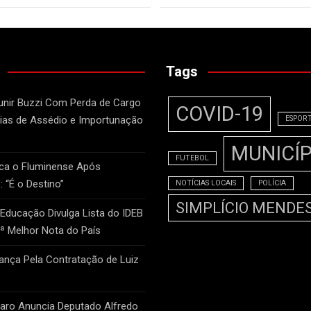
Tags
unir Buzzi Com Perda de Cargo
COVID-19
as de Assédio e Importunação
ESPOR
MUNICÍP
FUTEBOL
ca o Fluminense Após
: “É o Destino”
NOTÍCIAS LOCAIS
POLÍCIA
SIMPLÍCIO MENDE
 Educação Divulga Lista do IDEB
2ª Melhor Nota do País
nça Pela Contratação de Luiz
naro Anuncia Deputado Alfredo