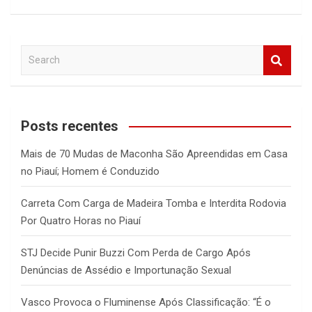
S
e
a
r
c
Posts recentes
h
Mais de 70 Mudas de Maconha São Apreendidas em Casa
no Piauí; Homem é Conduzido
Carreta Com Carga de Madeira Tomba e Interdita Rodovia
Por Quatro Horas no Piauí
STJ Decide Punir Buzzi Com Perda de Cargo Após
Denúncias de Assédio e Importunação Sexual
Vasco Provoca o Fluminense Após Classificação: “É o