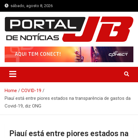
Skip
sábado, agosto 8, 2026
to
content
Portal de Notícias JB
Notícias de Simplício Mendes e Região
Home
COVID-19
Piauí está entre piores estados na transparência de gastos da
Covid-19, diz ONG
Piauí está entre piores estados na