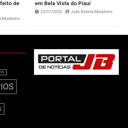
feito de
em Bela Vista do Piauí
23/07/2026
João Batista Mulatinho
a Mulatinho
TES
IOS
S