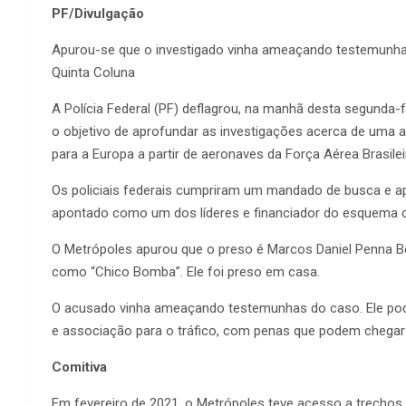
PF/Divulgação
Apurou-se que o investigado vinha ameaçando testemunhas
Quinta Coluna
A Polícia Federal (PF) deflagrou, na manhã desta segunda-
o objetivo de aprofundar as investigações acerca de uma
para a Europa a partir de aeronaves da Força Aérea Brasilei
Os policiais federais cumpriram um mandado de busca e apr
apontado como um dos líderes e financiador do esquema 
O Metrópoles apurou que o preso é Marcos Daniel Penna B
como “Chico Bomba”. Ele foi preso em casa.
O acusado vinha ameaçando testemunhas do caso. Ele pode 
e associação para o tráfico, com penas que podem chegar 
Comitiva
Em fevereiro de 2021, o Metrópoles teve acesso a trechos