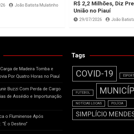
R$ 2,2 Milhões, Diz Pre
026
João Batista Mulatinho
União no Piauí
29/07/2026
João Batist
Tags
 Carga de Madeira Tomba e
COVID-19
ovia Por Quatro Horas no Piauí
ESPOR
MUNICÍP
unir Buzzi Com Perda de Cargo
FUTEBOL
as de Assédio e Importunação
NOTÍCIAS LOCAIS
POLÍCIA
SIMPLÍCIO MENDE
ca o Fluminense Após
: “É o Destino”