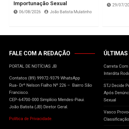
Importunação Sexual
29/07/2
06/08/2026
João Batista Mulatinho
FALE COM A REDAÇÃO
ÚLTIMAS
PORTAL DE NOTÍCIAS JB
Carreta Com
Interdita Rod
Contatos (89) 99972-9379 WhatsApp
Rua- Drº Nelson Fialho Nº 226 – Bairro São
STJ Decide P
Francisco.
Após Denúnci
CEP-64700-000 Simplício Mendes-Piaui.
Sexual
João Batista (JB) Diretor Geral.
Vasco Provo
Política de Privacidade.
Classificação