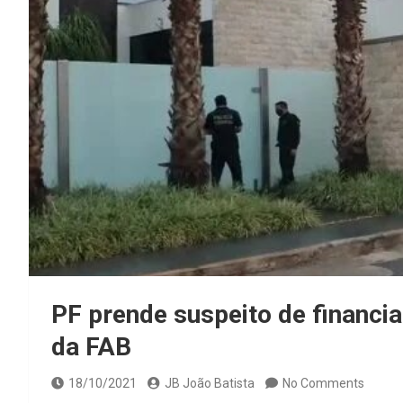
PF prende suspeito de financia
da FAB
18/10/2021
JB João Batista
No Comments