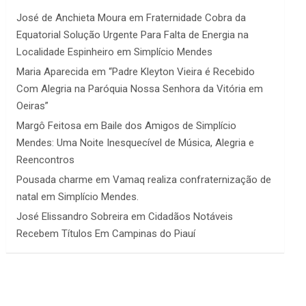
José de Anchieta Moura
em
Fraternidade Cobra da
Equatorial Solução Urgente Para Falta de Energia na
Localidade Espinheiro em Simplício Mendes
Maria Aparecida
em
“Padre Kleyton Vieira é Recebido
Com Alegria na Paróquia Nossa Senhora da Vitória em
Oeiras”
Margô Feitosa
em
Baile dos Amigos de Simplício
Mendes: Uma Noite Inesquecível de Música, Alegria e
Reencontros
Pousada charme
em
Vamaq realiza confraternização de
natal em Simplício Mendes.
José Elissandro Sobreira
em
Cidadãos Notáveis
Recebem Títulos Em Campinas do Piauí