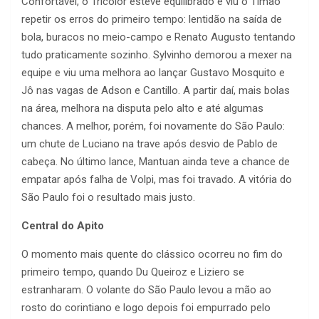
Confortável, o Tricolor esteve equilibrado e viu o Timão
repetir os erros do primeiro tempo: lentidão na saída de
bola, buracos no meio-campo e Renato Augusto tentando
tudo praticamente sozinho. Sylvinho demorou a mexer na
equipe e viu uma melhora ao lançar Gustavo Mosquito e
Jô nas vagas de Adson e Cantillo. A partir daí, mais bolas
na área, melhora na disputa pelo alto e até algumas
chances. A melhor, porém, foi novamente do São Paulo:
um chute de Luciano na trave após desvio de Pablo de
cabeça. No último lance, Mantuan ainda teve a chance de
empatar após falha de Volpi, mas foi travado. A vitória do
São Paulo foi o resultado mais justo.
Central do Apito
O momento mais quente do clássico ocorreu no fim do
primeiro tempo, quando Du Queiroz e Liziero se
estranharam. O volante do São Paulo levou a mão ao
rosto do corintiano e logo depois foi empurrado pelo