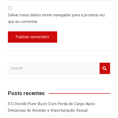
Salvar meus dados neste navegador para a próxima vez
que eu comentar.
S
e
a
r
c
Posts recentes
h
STJ Decide Punir Buzzi Com Perda de Cargo Após
Denúncias de Assédio e Importunação Sexual