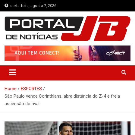
Skip
sexta-feira, agosto 7, 2026
to
content
Portal de Notícias JB
Notícias de Simplício Mendes e Região
Home
ESPORTES
São Paulo vence Corinthians, abre distância do Z-4 e freia
ascensão do rival