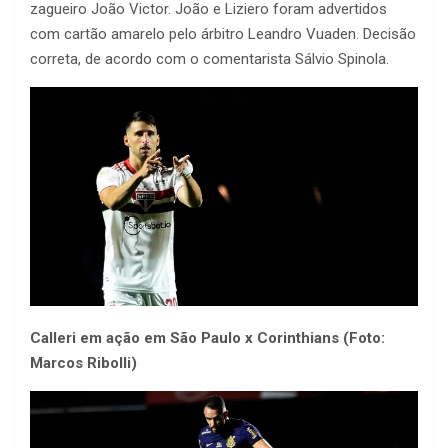
zagueiro João Victor. João e Liziero foram advertidos
com cartão amarelo pelo árbitro Leandro Vuaden. Decisão
correta, de acordo com o comentarista Sálvio Spinola.
Calleri em ação em São Paulo x Corinthians (Foto:
Marcos Ribolli)