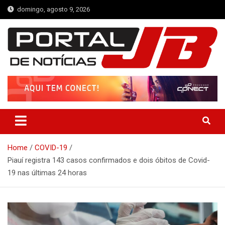
Skip
domingo, agosto 9, 2026
to
content
Portal de Notícias JB
Notícias de Simplício Mendes e Região
Home
COVID-19
Piauí registra 143 casos confirmados e dois óbitos de Covid-
19 nas últimas 24 horas