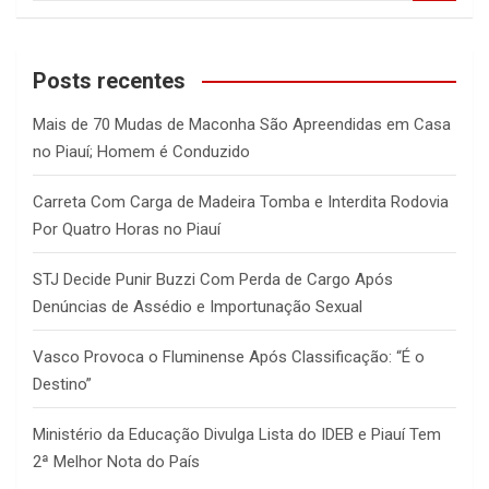
a
r
c
Posts recentes
h
Mais de 70 Mudas de Maconha São Apreendidas em Casa
no Piauí; Homem é Conduzido
Carreta Com Carga de Madeira Tomba e Interdita Rodovia
Por Quatro Horas no Piauí
STJ Decide Punir Buzzi Com Perda de Cargo Após
Denúncias de Assédio e Importunação Sexual
Vasco Provoca o Fluminense Após Classificação: “É o
Destino”
Ministério da Educação Divulga Lista do IDEB e Piauí Tem
2ª Melhor Nota do País