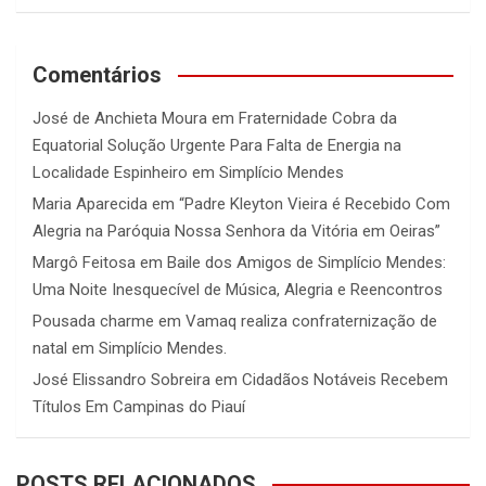
Comentários
José de Anchieta Moura
em
Fraternidade Cobra da
Equatorial Solução Urgente Para Falta de Energia na
Localidade Espinheiro em Simplício Mendes
Maria Aparecida
em
“Padre Kleyton Vieira é Recebido Com
Alegria na Paróquia Nossa Senhora da Vitória em Oeiras”
Margô Feitosa
em
Baile dos Amigos de Simplício Mendes:
Uma Noite Inesquecível de Música, Alegria e Reencontros
Pousada charme
em
Vamaq realiza confraternização de
natal em Simplício Mendes.
José Elissandro Sobreira
em
Cidadãos Notáveis Recebem
Títulos Em Campinas do Piauí
POSTS RELACIONADOS