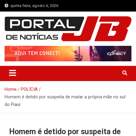
Skip
quinta-feira, agosto 6, 2026
to
content
Portal de Notícias JB
Notícias de Simplício Mendes e Região
Home
POLÍCIA
Homem é detido por suspeita de matar a própria mãe no sul
do Piauí
Homem é detido por suspeita de