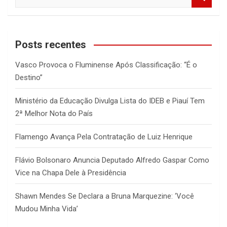
e
a
r
c
Posts recentes
h
Vasco Provoca o Fluminense Após Classificação: “É o
Destino”
Ministério da Educação Divulga Lista do IDEB e Piauí Tem
2ª Melhor Nota do País
Flamengo Avança Pela Contratação de Luiz Henrique
Flávio Bolsonaro Anuncia Deputado Alfredo Gaspar Como
Vice na Chapa Dele à Presidência
Shawn Mendes Se Declara a Bruna Marquezine: ‘Você
Mudou Minha Vida’