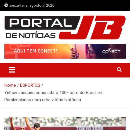
Skip
sexta-feira, agosto 7, 2026
to
content
Portal de Notícias JB
Notícias de Simplício Mendes e Região
Home
ESPORTES
Yeltsin Jacques conquista o 100º ouro do Brasil em
Paralimpíadas com uma vitória histórica