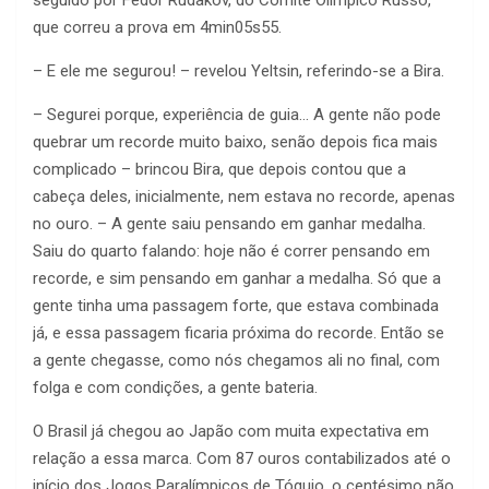
seguido por Fedor Rudakov, do Comitê Olímpico Russo,
que correu a prova em 4min05s55.
– E ele me segurou! – revelou Yeltsin, referindo-se a Bira.
– Segurei porque, experiência de guia… A gente não pode
quebrar um recorde muito baixo, senão depois fica mais
complicado – brincou Bira, que depois contou que a
cabeça deles, inicialmente, nem estava no recorde, apenas
no ouro. – A gente saiu pensando em ganhar medalha.
Saiu do quarto falando: hoje não é correr pensando em
recorde, e sim pensando em ganhar a medalha. Só que a
gente tinha uma passagem forte, que estava combinada
já, e essa passagem ficaria próxima do recorde. Então se
a gente chegasse, como nós chegamos ali no final, com
folga e com condições, a gente bateria.
O Brasil já chegou ao Japão com muita expectativa em
relação a essa marca. Com 87 ouros contabilizados até o
início dos Jogos Paralímpicos de Tóquio, o centésimo não