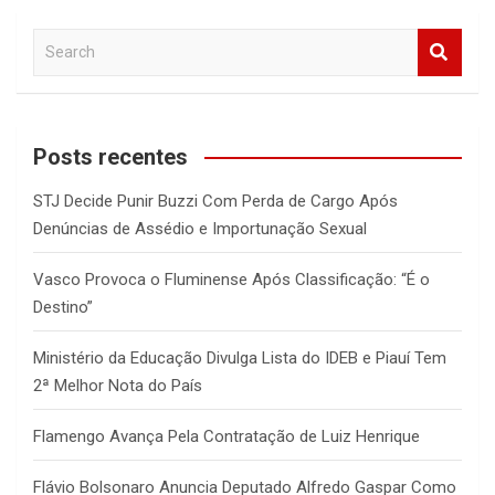
S
e
a
r
c
Posts recentes
h
STJ Decide Punir Buzzi Com Perda de Cargo Após
Denúncias de Assédio e Importunação Sexual
Vasco Provoca o Fluminense Após Classificação: “É o
Destino”
Ministério da Educação Divulga Lista do IDEB e Piauí Tem
2ª Melhor Nota do País
Flamengo Avança Pela Contratação de Luiz Henrique
Flávio Bolsonaro Anuncia Deputado Alfredo Gaspar Como