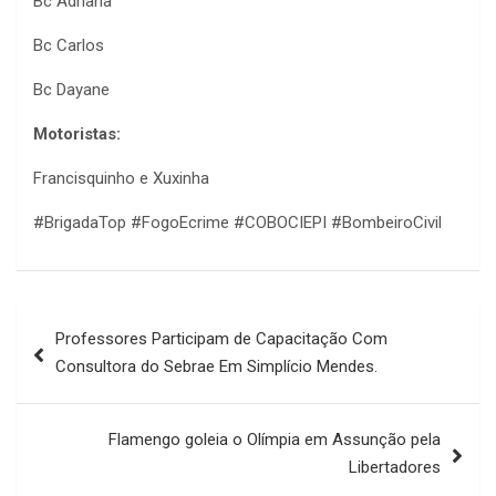
Bc Adriana
Bc Carlos
Bc Dayane
Motoristas:
Francisquinho e Xuxinha
#BrigadaTop #FogoEcrime #COBOCIEPI #BombeiroCivil
Navegação
Professores Participam de Capacitação Com
de
Consultora do Sebrae Em Simplício Mendes.
Post
Flamengo goleia o Olímpia em Assunção pela
Libertadores