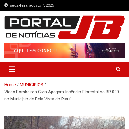
Skip
sexta-feira, agosto 7, 2026
to
content
Portal de Notícias JB
Notícias de Simplício Mendes e Região
Home
MUNICIPIOS
Vídeo:Bombeiros Civis Apagam Incêndio Florestal na BR 020
no Município de Bela Vista do Piauí.