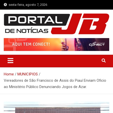
Skip
sexta-feira, agosto 7, 2026
to
content
Portal de Notícias JB
Notícias de Simplício Mendes e Região
Home
MUNICIPIOS
Vereadores de São Francisco de Assis do Piauí Enviam Oficio
ao Ministério Público Denunciando Jogos de Azar.