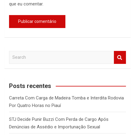
que eu comentar.
S
e
a
r
c
Posts recentes
h
Carreta Com Carga de Madeira Tomba e Interdita Rodovia
Por Quatro Horas no Piauí
STJ Decide Punir Buzzi Com Perda de Cargo Após
Denúncias de Assédio e Importunação Sexual