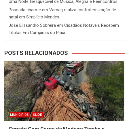
Uma Noite Inesquecível de Música, Alegria e Reencontros
Pousada charme
em
Vamaq realiza confraternização de
natal em Simplício Mendes.
José Elissandro Sobreira
em
Cidadãos Notáveis Recebem
Títulos Em Campinas do Piauí
POSTS RELACIONADOS
MUNICIPIOS
SLIDE
Carreta Com Carga de Madeira Tomba e