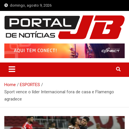
Skip
domingo, agosto 9, 2026
to
content
Portal de Notícias JB
Notícias de Simplício Mendes e Região
Home
ESPORTES
Sport vence o líder Internacional fora de casa e Flamengo
agradece