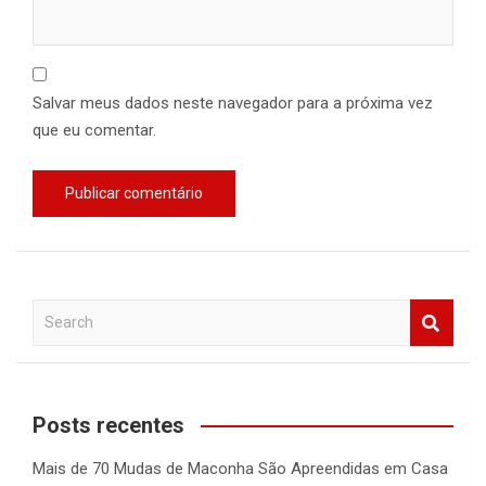
Salvar meus dados neste navegador para a próxima vez
que eu comentar.
S
e
a
r
c
Posts recentes
h
Mais de 70 Mudas de Maconha São Apreendidas em Casa