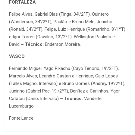
FORTALEZA
Felipe Alves, Gabriel Dias (Tinga, 34’/2ºT), Quintero
(Wanderson, 34’/2ºT), Paulão e Bruno Melo; Juninho
(Ronald, 34’/2ºT), Felipe, Luiz Henrique (Romarinho, 8’/1ºT)
e Igor Torres (Osvaldo, 13’/2ºT); Wellington Paulista e
David
– Técnico:
Enderson Moreira.
VASCO
Fernando Miguel; Yago Pikachu (Cayo Tenório, 19’/2ºT),
Marcelo Alves, Leandro Castan e Henrique; Caio Lopes
(Talles Magno, Intervalo) e Bruno Gomes (Andrey, 19’/2ºT);
Juninho (Gabriel Pec, 19’/2ºT), Benítez e Carlinhos; Ygor
Catatau (Cano, Intervalo)
– Técnico:
Vanderlei
Luxemburgo.
Fonte:Lance