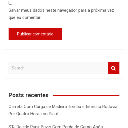
Salvar meus dados neste navegador para a próxima vez
que eu comentar.
S
e
a
r
c
Posts recentes
h
Carreta Com Carga de Madeira Tomba e Interdita Rodovia
Por Quatro Horas no Piauí
STJ Decide Punir Buzzi Com Perda de Cargo Após