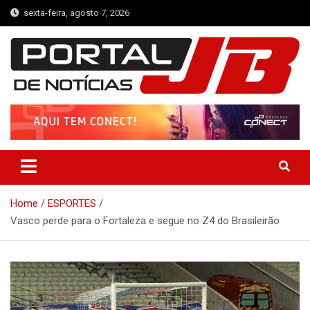
Skip
sexta-feira, agosto 7, 2026
to
content
Portal de Notícias JB
Notícias de Simplício Mendes e Região
Home
ESPORTES
Vasco perde para o Fortaleza e segue no Z4 do Brasileirão