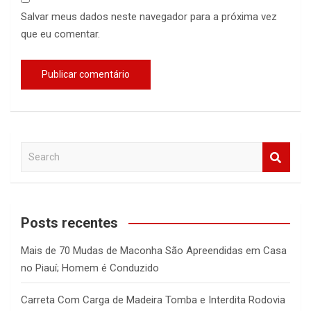
Salvar meus dados neste navegador para a próxima vez
que eu comentar.
S
e
a
r
c
Posts recentes
h
Mais de 70 Mudas de Maconha São Apreendidas em Casa
no Piauí; Homem é Conduzido
Carreta Com Carga de Madeira Tomba e Interdita Rodovia