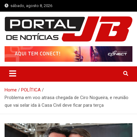
Skip
sábado, agosto 8, 2026
to
content
Portal de Notícias JB
Notícias de Simplício Mendes e Região
Home
POLÍTICA
Problema em voo atrasa chegada de Ciro Nogueira, e reunião
que vai selar ida à Casa Civil deve ficar para terça