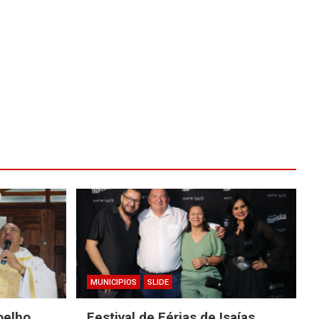
MUNICIPIOS
SLIDE
oelho
Festival de Férias de Isaías