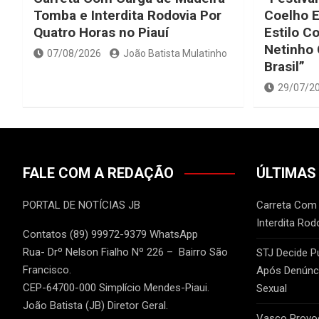
Tomba e Interdita Rodovia Por
Coelho 
Quatro Horas no Piauí
Estilo C
Netinho
07/08/2026
João Batista Mulatinho
Brasil”
29/07/2
FALE COM A REDAÇÃO
ÚLTIMAS
PORTAL DE NOTÍCIAS JB
Carreta Com
Interdita Rod
Contatos (89) 99972-9379 WhatsApp
Rua- Drº Nelson Fialho Nº 226 – Bairro São
STJ Decide P
Francisco.
Após Denúnci
CEP-64700-000 Simplício Mendes-Piaui.
Sexual
João Batista (JB) Diretor Geral.
Vasco Provo