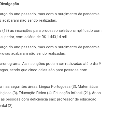
 Divulgação
 março do ano passado, mas com o surgimento da pandemia
s acabaram não sendo realizadas.
ra (19) as inscrições para processo seletivo simplificado com
uperior, com salário de R$ 1.443,14 mil.
 março do ano passado, mas com o surgimento da pandemia
provas acabaram não sendo realizadas.
cronograma. As inscrições podem ser realizadas até o dia 9
5 vagas, sendo que cinco delas são para pessoas com
r nas seguintes áreas: Língua Portuguesa (3); Matemática
a Inglesa (3); Educação Física (4); Educação Infantil (21); Anos
ra as pessoas com deficiência são: professor de educação
ntal (2).