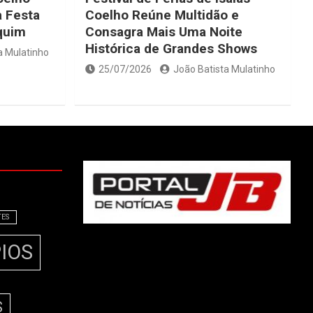
 Festa
Coelho Reúne Multidão e
quim
Consagra Mais Uma Noite
Histórica de Grandes Shows
a Mulatinho
25/07/2026
João Batista Mulatinho
TES
IOS
S