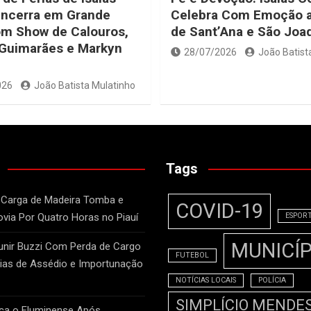
Encerra em Grande
Celebra Com Emoção a
om Show de Calouros,
de Sant’Ana e São Joa
 Guimarães e Markyn
28/07/2026
João Batist
026
João Batista Mulatinho
Tags
 Carga de Madeira Tomba e
COVID-19
ovia Por Quatro Horas no Piauí
ESPOR
MUNICÍP
unir Buzzi Com Perda de Cargo
FUTEBOL
as de Assédio e Importunação
NOTÍCIAS LOCAIS
POLÍCIA
SIMPLÍCIO MENDE
ca o Fluminense Após