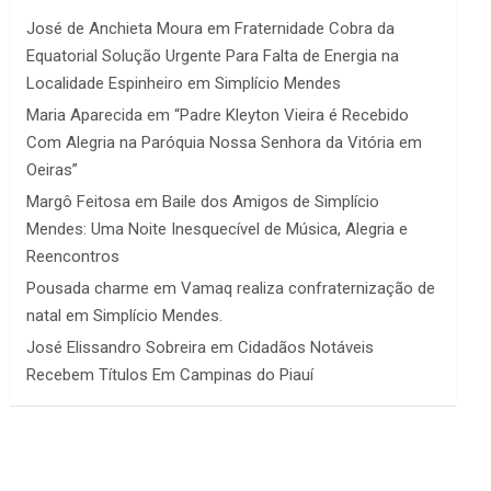
José de Anchieta Moura
em
Fraternidade Cobra da
Equatorial Solução Urgente Para Falta de Energia na
Localidade Espinheiro em Simplício Mendes
Maria Aparecida
em
“Padre Kleyton Vieira é Recebido
Com Alegria na Paróquia Nossa Senhora da Vitória em
Oeiras”
Margô Feitosa
em
Baile dos Amigos de Simplício
Mendes: Uma Noite Inesquecível de Música, Alegria e
Reencontros
Pousada charme
em
Vamaq realiza confraternização de
natal em Simplício Mendes.
José Elissandro Sobreira
em
Cidadãos Notáveis
Recebem Títulos Em Campinas do Piauí