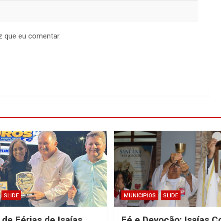
z que eu comentar.
SLIDE
MUNICIPIOS
SLIDE
 de Férias de Isaías
Fé e Devoção: Isaías C