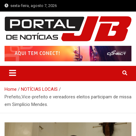
Skip
sexta-feira, agosto 7, 2026
to
content
Portal de Notícias JB
Notícias de Simplício Mendes e Região
Home
NOTÍCIAS LOCAIS
Prefeito,Vice-prefeito e vereadores eleitos participam de missa
em Simplício Mendes.