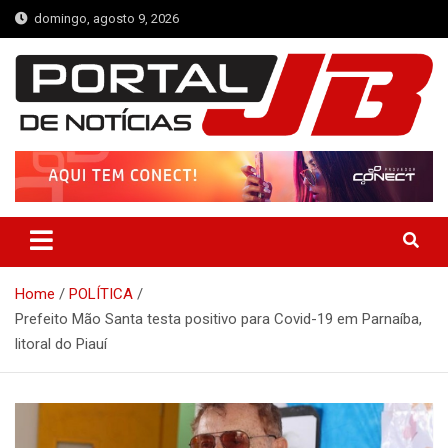
Skip
domingo, agosto 9, 2026
to
content
Portal de Notícias JB
Notícias de Simplício Mendes e Região
Home
POLÍTICA
Prefeito Mão Santa testa positivo para Covid-19 em Parnaíba,
litoral do Piauí