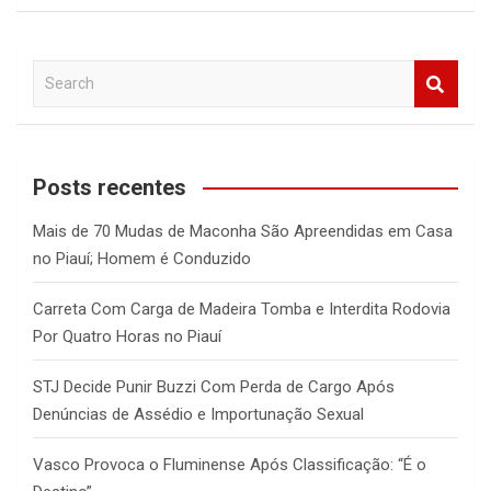
S
e
a
r
c
Posts recentes
h
Mais de 70 Mudas de Maconha São Apreendidas em Casa
no Piauí; Homem é Conduzido
Carreta Com Carga de Madeira Tomba e Interdita Rodovia
Por Quatro Horas no Piauí
STJ Decide Punir Buzzi Com Perda de Cargo Após
Denúncias de Assédio e Importunação Sexual
Vasco Provoca o Fluminense Após Classificação: “É o