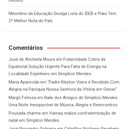
Destino”
Ministério da Educação Divulga Lista do IDEB e Piauí Tem
2ª Melhor Nota do País
Comentários
José de Anchieta Moura
em
Fraternidade Cobra da
Equatorial Solução Urgente Para Falta de Energia na
Localidade Espinheiro em Simplício Mendes
Maria Aparecida
em
“Padre Kleyton Vieira é Recebido Com
Alegria na Paróquia Nossa Senhora da Vitória em Oeiras”
Margô Feitosa
em
Baile dos Amigos de Simplício Mendes:
Uma Noite Inesquecível de Música, Alegria e Reencontros
Pousada charme
em
Vamaq realiza confraternização de
natal em Simplício Mendes.
José Elissandro Sobreira
em
Cidadãos Notáveis Recebem