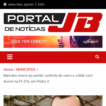
Skip
sexta-feira, agosto 7, 2026
to
content
Portal de Notícias JB
Notícias de Simplício Mendes e Região
Home
MUNICIPIOS
Bancário morre ao perder controle do carro e colidir com
árvore na PI-216, em Pedro II