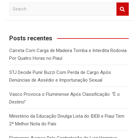
S
e
a
r
c
Posts recentes
h
Carreta Com Carga de Madeira Tomba e Interdita Rodovia
Por Quatro Horas no Piauí
STJ Decide Punir Buzzi Com Perda de Cargo Após
Denúncias de Assédio e Importunação Sexual
Vasco Provoca o Fluminense Após Classificação: “É o
Destino”
Ministério da Educação Divulga Lista do IDEB e Piauí Tem
2ª Melhor Nota do País