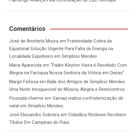
Flamengo Avança Pela Contratação de Luiz Henrique
Comentários
José de Anchieta Moura
em
Fraternidade Cobra da
Equatorial Solução Urgente Para Falta de Energia na
Localidade Espinheiro em Simplício Mendes
Maria Aparecida
em
“Padre Kleyton Vieira é Recebido Com
Alegria na Paróquia Nossa Senhora da Vitória em Oeiras”
Margô Feitosa
em
Baile dos Amigos de Simplício Mendes:
Uma Noite Inesquecível de Música, Alegria e Reencontros
Pousada charme
em
Vamaq realiza confraternização de
natal em Simplício Mendes.
José Elissandro Sobreira
em
Cidadãos Notáveis Recebem
Títulos Em Campinas do Piauí