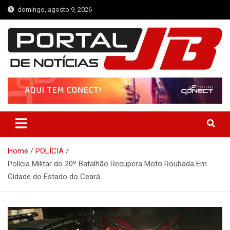
Skip
domingo, agosto 9, 2026
to
content
Portal de Notícias JB
Notícias de Simplício Mendes e Região
Home
POLÍCIA
Polícia Militar do 20º Batalhão Recupera Moto Roubada Em
Cidade do Estado do Ceará.