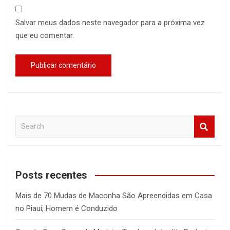
Salvar meus dados neste navegador para a próxima vez
que eu comentar.
S
e
a
r
c
Posts recentes
h
Mais de 70 Mudas de Maconha São Apreendidas em Casa
no Piauí; Homem é Conduzido