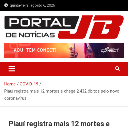
Skip
quinta-feira, agosto 6, 2026
to
content
Portal de Notícias JB
Notícias de Simplício Mendes e Região
Home
COVID-19
Piauí registra mais 12 mortes e chega 2.432 óbitos pelo novo
coronavírus
Piauí registra mais 12 mortes e