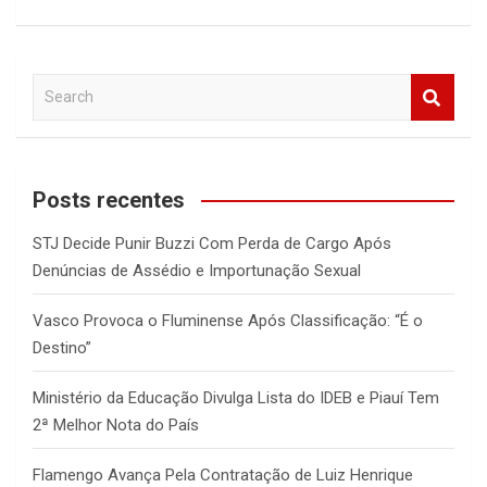
S
e
a
r
c
Posts recentes
h
STJ Decide Punir Buzzi Com Perda de Cargo Após
Denúncias de Assédio e Importunação Sexual
Vasco Provoca o Fluminense Após Classificação: “É o
Destino”
Ministério da Educação Divulga Lista do IDEB e Piauí Tem
2ª Melhor Nota do País
Flamengo Avança Pela Contratação de Luiz Henrique