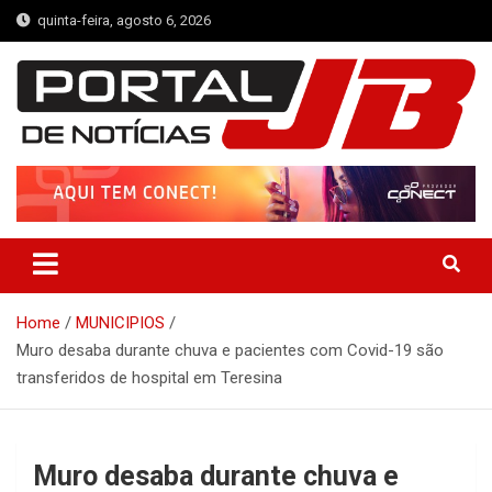
Skip
quinta-feira, agosto 6, 2026
to
content
Portal de Notícias JB
Notícias de Simplício Mendes e Região
Home
MUNICIPIOS
Muro desaba durante chuva e pacientes com Covid-19 são
transferidos de hospital em Teresina
Muro desaba durante chuva e