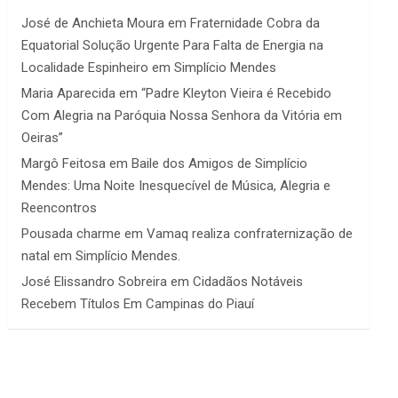
José de Anchieta Moura
em
Fraternidade Cobra da
Equatorial Solução Urgente Para Falta de Energia na
Localidade Espinheiro em Simplício Mendes
Maria Aparecida
em
“Padre Kleyton Vieira é Recebido
Com Alegria na Paróquia Nossa Senhora da Vitória em
Oeiras”
Margô Feitosa
em
Baile dos Amigos de Simplício
Mendes: Uma Noite Inesquecível de Música, Alegria e
Reencontros
Pousada charme
em
Vamaq realiza confraternização de
natal em Simplício Mendes.
José Elissandro Sobreira
em
Cidadãos Notáveis
Recebem Títulos Em Campinas do Piauí