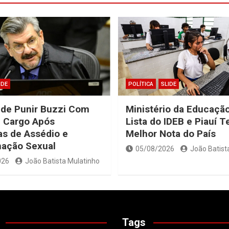
IDE
POLÍTICA
SLIDE
ide Punir Buzzi Com
Ministério da Educação
 Cargo Após
Lista do IDEB e Piauí 
s de Assédio e
Melhor Nota do País
nação Sexual
05/08/2026
João Batist
026
João Batista Mulatinho
Tags