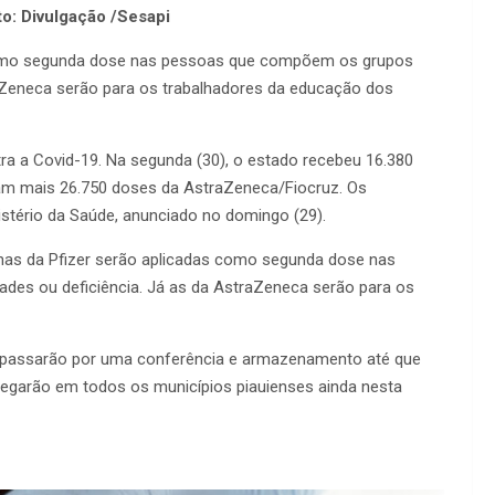
o: Divulgação /Sesapi
 como segunda dose nas pessoas que compõem os grupos
raZeneca serão para os trabalhadores da educação dos
tra a Covid-19. Na segunda (30), o estado recebeu 16.380
aram mais 26.750 doses da AstraZeneca/Fiocruz. Os
istério da Saúde, anunciado no domingo (29).
inas da Pfizer serão aplicadas como segunda dose nas
des ou deficiência. Já as da AstraZeneca serão para os
e passarão por uma conferência e armazenamento até que
chegarão em todos os municípios piauienses ainda nesta