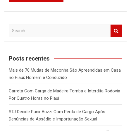
S
e
a
r
c
Posts recentes
h
Mais de 70 Mudas de Maconha São Apreendidas em Casa
no Piauí; Homem é Conduzido
Carreta Com Carga de Madeira Tomba e Interdita Rodovia
Por Quatro Horas no Piauí
STJ Decide Punir Buzzi Com Perda de Cargo Após
Denúncias de Assédio e Importunação Sexual