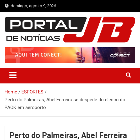
Skip
domingo, agosto 9, 2026
to
content
Portal de Notícias JB
Notícias de Simplício Mendes e Região
Home
ESPORTES
Perto do Palmeiras, Abel Ferreira se despede do elenco do
PAOK em aeroporto
Perto do Palmeiras, Abel Ferreira