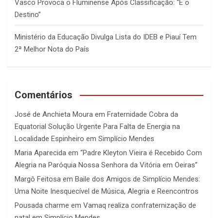
Vasco Provoca o Fluminense Após Classificação: “É o
Destino”
Ministério da Educação Divulga Lista do IDEB e Piauí Tem
2ª Melhor Nota do País
Comentários
José de Anchieta Moura
em
Fraternidade Cobra da
Equatorial Solução Urgente Para Falta de Energia na
Localidade Espinheiro em Simplício Mendes
Maria Aparecida
em
“Padre Kleyton Vieira é Recebido Com
Alegria na Paróquia Nossa Senhora da Vitória em Oeiras”
Margô Feitosa
em
Baile dos Amigos de Simplício Mendes:
Uma Noite Inesquecível de Música, Alegria e Reencontros
Pousada charme
em
Vamaq realiza confraternização de
natal em Simplício Mendes.