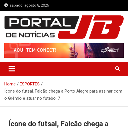
Skip
sábado, agosto 8, 2026
to
content
Portal de Notícias JB
Notícias de Simplício Mendes e Região
Home
ESPORTES
Ícone do futsal, Falcão chega a Porto Alegre para assinar com
o Grêmio e atuar no futebol 7
Ícone do futsal, Falcão chega a