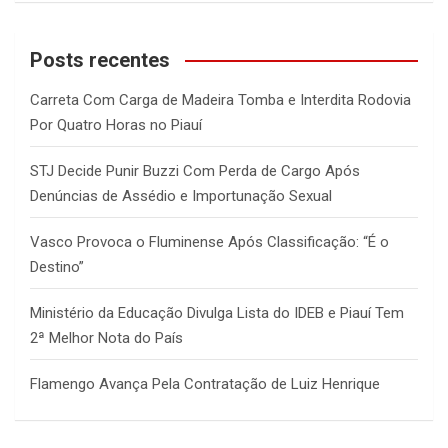
a
r
c
Posts recentes
h
Carreta Com Carga de Madeira Tomba e Interdita Rodovia
Por Quatro Horas no Piauí
STJ Decide Punir Buzzi Com Perda de Cargo Após
Denúncias de Assédio e Importunação Sexual
Vasco Provoca o Fluminense Após Classificação: “É o
Destino”
Ministério da Educação Divulga Lista do IDEB e Piauí Tem
2ª Melhor Nota do País
Flamengo Avança Pela Contratação de Luiz Henrique