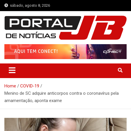
Skip
sábado, agosto 8, 2026
to
content
Portal de Notícias JB
Notícias de Simplício Mendes e Região
Home
COVID-19
Menino de SC adquire anticorpos contra o coronavírus pela
amamentação, aponta exame