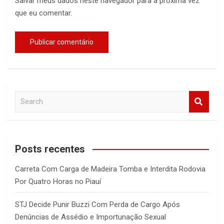
Salvar meus dados neste navegador para a próxima vez
que eu comentar.
S
e
a
r
c
Posts recentes
h
Carreta Com Carga de Madeira Tomba e Interdita Rodovia
Por Quatro Horas no Piauí
STJ Decide Punir Buzzi Com Perda de Cargo Após
Denúncias de Assédio e Importunação Sexual