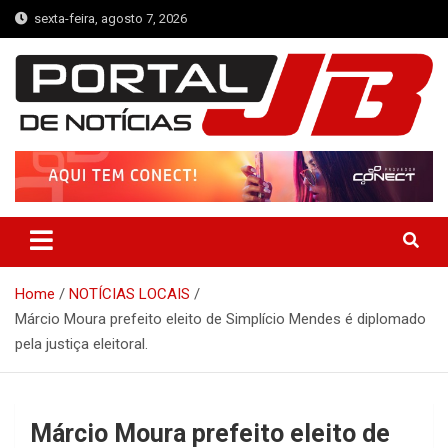
Skip
sexta-feira, agosto 7, 2026
to
content
Portal de Notícias JB
Notícias de Simplício Mendes e Região
Home
NOTÍCIAS LOCAIS
Márcio Moura prefeito eleito de Simplício Mendes é diplomado
pela justiça eleitoral.
Márcio Moura prefeito eleito de