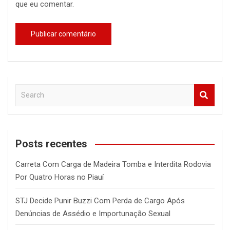
que eu comentar.
S
e
a
r
c
Posts recentes
h
Carreta Com Carga de Madeira Tomba e Interdita Rodovia
Por Quatro Horas no Piauí
STJ Decide Punir Buzzi Com Perda de Cargo Após
Denúncias de Assédio e Importunação Sexual