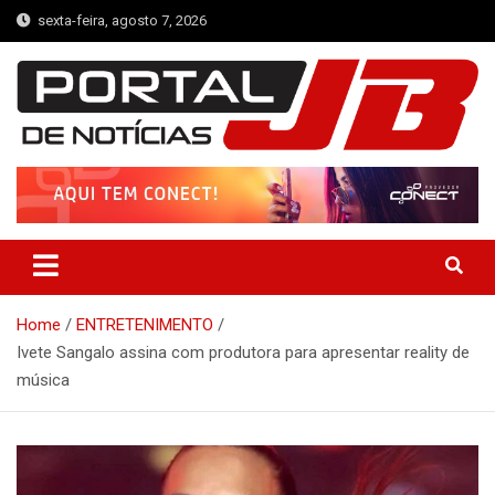
Skip
sexta-feira, agosto 7, 2026
to
content
Portal de Notícias JB
Notícias de Simplício Mendes e Região
Home
ENTRETENIMENTO
Ivete Sangalo assina com produtora para apresentar reality de
música