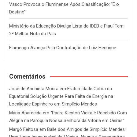
Vasco Provoca o Fluminense Após Classificação: “É o
Destino”
Ministério da Educação Divulga Lista do IDEB e Piauí Tem
2ª Melhor Nota do País
Flamengo Avança Pela Contratação de Luiz Henrique
Comentários
José de Anchieta Moura
em
Fraternidade Cobra da
Equatorial Solução Urgente Para Falta de Energia na
Localidade Espinheiro em Simplício Mendes
Maria Aparecida
em
“Padre Kleyton Vieira é Recebido Com
Alegria na Paróquia Nossa Senhora da Vitória em Oeiras”
Margô Feitosa
em
Baile dos Amigos de Simplício Mendes:
Uma Noite Inesquecível de Música, Alegria e Reencontros