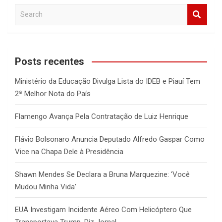
S
e
a
r
c
Posts recentes
h
Ministério da Educação Divulga Lista do IDEB e Piauí Tem
2ª Melhor Nota do País
Flamengo Avança Pela Contratação de Luiz Henrique
Flávio Bolsonaro Anuncia Deputado Alfredo Gaspar Como
Vice na Chapa Dele à Presidência
Shawn Mendes Se Declara a Bruna Marquezine: ‘Você
Mudou Minha Vida’
EUA Investigam Incidente Aéreo Com Helicóptero Que
Transportava Trump, Diz Jornal