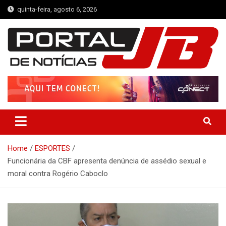
Skip
quinta-feira, agosto 6, 2026
to
content
Portal de Notícias JB
Notícias de Simplício Mendes e Região
Home
ESPORTES
Funcionária da CBF apresenta denúncia de assédio sexual e
moral contra Rogério Caboclo