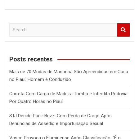
S
e
a
r
c
Posts recentes
h
Mais de 70 Mudas de Maconha São Apreendidas em Casa
no Piauí; Homem é Conduzido
Carreta Com Carga de Madeira Tomba e Interdita Rodovia
Por Quatro Horas no Piauí
STJ Decide Punir Buzzi Com Perda de Cargo Após
Denúncias de Assédio e Importunação Sexual
Vasco Provoca o Fluminense Após Classificação: “É o