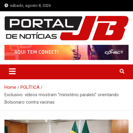
Skip
sábado, agosto 8, 2026
to
content
Portal de Notícias JB
Notícias de Simplício Mendes e Região
Home
POLÍTICA
Exclusivo: vídeos mostram “ministério paralelo” orientando
Bolsonaro contra vacinas