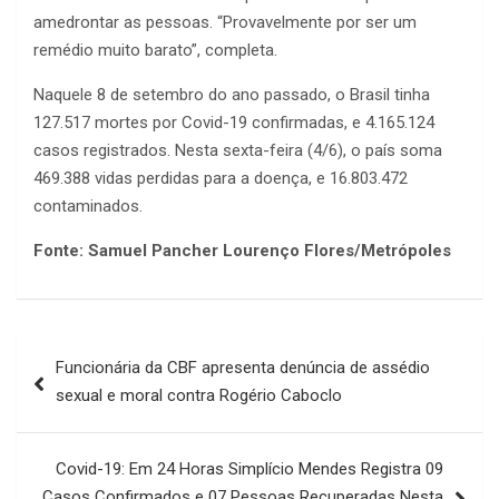
amedrontar as pessoas. “Provavelmente por ser um
remédio muito barato”, completa.
Naquele 8 de setembro do ano passado, o Brasil tinha
127.517 mortes por Covid-19 confirmadas, e 4.165.124
casos registrados. Nesta sexta-feira (4/6), o país soma
469.388 vidas perdidas para a doença, e 16.803.472
contaminados.
Fonte: Samuel Pancher Lourenço Flores/Metrópoles
Navegação
Funcionária da CBF apresenta denúncia de assédio
de
sexual e moral contra Rogério Caboclo
Post
Covid-19: Em 24 Horas Simplício Mendes Registra 09
Casos Confirmados e 07 Pessoas Recuperadas Nesta