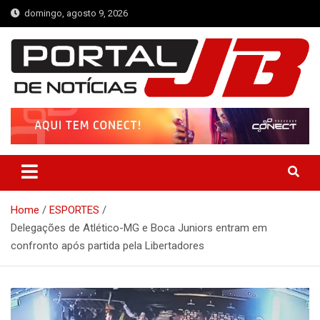
Skip
domingo, agosto 9, 2026
to
content
Portal de Notícias JB
Notícias de Simplício Mendes e Região
Home
ESPORTES
Delegações de Atlético-MG e Boca Juniors entram em
confronto após partida pela Libertadores