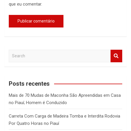
que eu comentar.
S
e
a
r
c
Posts recentes
h
Mais de 70 Mudas de Maconha São Apreendidas em Casa
no Piauí; Homem é Conduzido
Carreta Com Carga de Madeira Tomba e Interdita Rodovia
Por Quatro Horas no Piauí