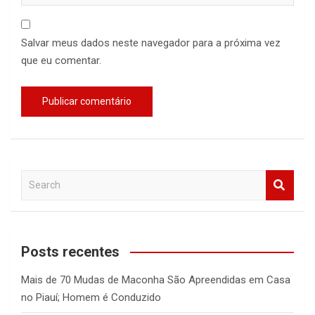
Salvar meus dados neste navegador para a próxima vez
que eu comentar.
S
e
a
r
c
Posts recentes
h
Mais de 70 Mudas de Maconha São Apreendidas em Casa
no Piauí; Homem é Conduzido