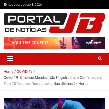
Skip
sábado, agosto 8, 2026
to
content
Portal de Notícias JB
Notícias de Simplício Mendes e Região
Home
COVID-19
Covid-19: Simplício Mendes Não Registra Caso Confirmado e
Tem 05 Pessoas Recuperadas Nas Últimas 24 Horas.