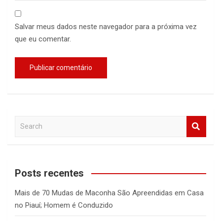
Salvar meus dados neste navegador para a próxima vez
que eu comentar.
S
e
a
r
c
Posts recentes
h
Mais de 70 Mudas de Maconha São Apreendidas em Casa
no Piauí; Homem é Conduzido