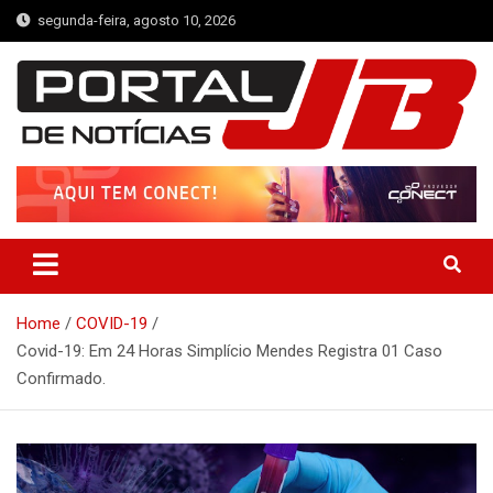
Skip
segunda-feira, agosto 10, 2026
to
content
Portal de Notícias JB
Notícias de Simplício Mendes e Região
Home
COVID-19
Covid-19: Em 24 Horas Simplício Mendes Registra 01 Caso
Confirmado.