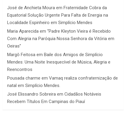
José de Anchieta Moura
em
Fraternidade Cobra da
Equatorial Solução Urgente Para Falta de Energia na
Localidade Espinheiro em Simplício Mendes
Maria Aparecida
em
“Padre Kleyton Vieira é Recebido
Com Alegria na Paróquia Nossa Senhora da Vitória em
Oeiras”
Margô Feitosa
em
Baile dos Amigos de Simplício
Mendes: Uma Noite Inesquecível de Música, Alegria e
Reencontros
Pousada charme
em
Vamaq realiza confraternização de
natal em Simplício Mendes.
José Elissandro Sobreira
em
Cidadãos Notáveis
Recebem Títulos Em Campinas do Piauí