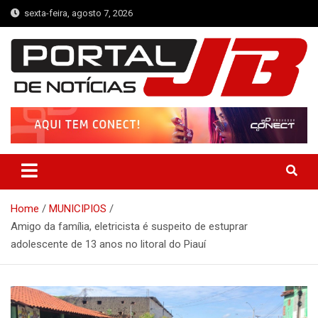
Skip
sexta-feira, agosto 7, 2026
to
content
Portal de Notícias JB
Notícias de Simplício Mendes e Região
Home
MUNICIPIOS
Amigo da família, eletricista é suspeito de estuprar
adolescente de 13 anos no litoral do Piauí