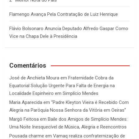
2ª Melhor Nota do País
Flamengo Avança Pela Contratação de Luiz Henrique
Flávio Bolsonaro Anuncia Deputado Alfredo Gaspar Como
Vice na Chapa Dele à Presidência
Comentários
José de Anchieta Moura
em
Fraternidade Cobra da
Equatorial Solução Urgente Para Falta de Energia na
Localidade Espinheiro em Simplício Mendes
Maria Aparecida
em
“Padre Kleyton Vieira é Recebido Com
Alegria na Paróquia Nossa Senhora da Vitória em Oeiras”
Margô Feitosa
em
Baile dos Amigos de Simplício Mendes:
Uma Noite Inesquecível de Música, Alegria e Reencontros
Pousada charme
em
Vamaq realiza confraternização de