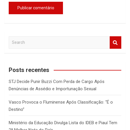
S
e
a
r
c
Posts recentes
h
STJ Decide Punir Buzzi Com Perda de Cargo Após
Denúncias de Assédio e Importunação Sexual
Vasco Provoca o Fluminense Após Classificação: “É o
Destino”
Ministério da Educação Divulga Lista do IDEB e Piauí Tem