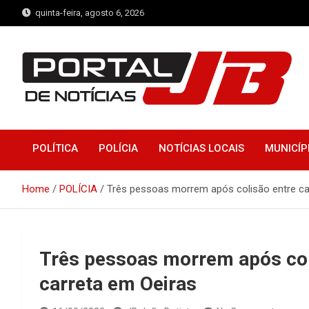
Skip
quinta-feira, agosto 6, 2026
to
content
Portal de Notícias JB
Notícias de Simplício Mendes e Região
POLÍTICA
POLÍCIA
NOTÍCIAS LOCAIS
MUNICÍP
Home
POLÍCIA
Três pessoas morrem após colisão entre car
Três pessoas morrem após coli
carreta em Oeiras