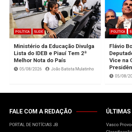
POLÍTICA
SLIDE
POLÍTICA
S
Ministério da Educação Divulga
Flávio B
Lista do IDEB e Piauí Tem 2ª
Deputad
Melhor Nota do País
Vice na 
Presidên
05/08/2026
João Batista Mulatinho
05/08/2
FALE COM A REDAÇÃO
ÚLTIMAS
PORTAL DE NOTÍCIAS JB
Vasco Provo
Classificação