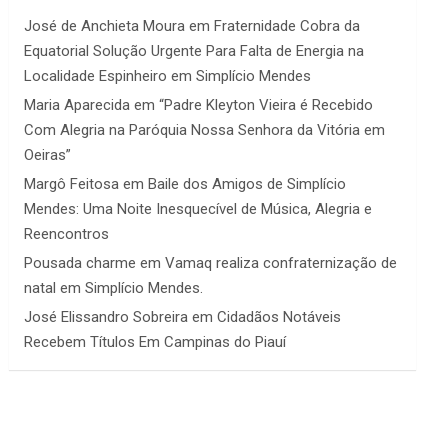
José de Anchieta Moura
em
Fraternidade Cobra da
Equatorial Solução Urgente Para Falta de Energia na
Localidade Espinheiro em Simplício Mendes
Maria Aparecida
em
“Padre Kleyton Vieira é Recebido
Com Alegria na Paróquia Nossa Senhora da Vitória em
Oeiras”
Margô Feitosa
em
Baile dos Amigos de Simplício
Mendes: Uma Noite Inesquecível de Música, Alegria e
Reencontros
Pousada charme
em
Vamaq realiza confraternização de
natal em Simplício Mendes.
José Elissandro Sobreira
em
Cidadãos Notáveis
Recebem Títulos Em Campinas do Piauí