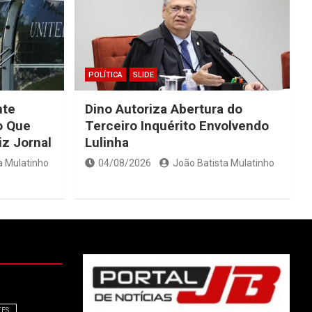
POLÍTICA
SLIDE
nte
Dino Autoriza Abertura do
o Que
Terceiro Inquérito Envolvendo
iz Jornal
Lulinha
a Mulatinho
04/08/2026
João Batista Mulatinho
TES