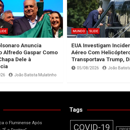
LIDE
MUNDO
SLIDE
olsonaro Anuncia
EUA Investigam Incide
o Alfredo Gaspar Como
Aéreo Com Helicópter
Chapa Dele à
Transportava Trump, D
cia
05/08/2026
João Batist
026
João Batista Mulatinho
Tags
ca o Fluminense Após
COVID-19
: “É o Destino”
ESPOR