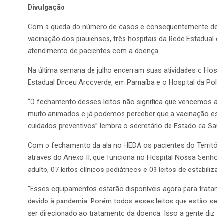
Divulgação
Com a queda do número de casos e consequentemente de i
vacinação dos piauienses, três hospitais da Rede Estadual
atendimento de pacientes com a doença.
Na última semana de julho encerram suas atividades o Hosp
Estadual Dirceu Arcoverde, em Parnaíba e o Hospital da Polí
“O fechamento desses leitos não significa que vencemos a 
muito animados e já podemos perceber que a vacinação es
cuidados preventivos” lembra o secretário de Estado da Saú
Com o fechamento da ala no HEDA os pacientes do Territór
através do Anexo II, que funciona no Hospital Nossa Senhor
adulto, 07 leitos clínicos pediátricos e 03 leitos de estabiliz
“Esses equipamentos estarão disponíveis agora para trata
devido à pandemia. Porém todos esses leitos que estão se
ser direcionado ao tratamento da doença. Isso a gente diz p