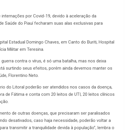
nternações por Covid-19, devido à aceleração da
 de Saúde do Piauí fecharam suas alas exclusivas para
ital Estadual Domingo Chaves, em Canto do Buriti, Hospital
cia Militar em Teresina.
guerra contra o vírus, é só uma batalha, mas nos deixa
tá surtindo seus efeitos, porém ainda devemos manter os
de, Florentino Neto.
io do Litoral poderão ser atendidos nos casos da doença,
a de Fátima e conta com 20 leitos de UTI, 20 leitos clínicos
ação.
mento de outras doenças, que precisaram ser paralisados
ndo desativados, caso haja necessidade, poderão voltar a
ara transmitir a tranquilidade devida à população”, lembra o