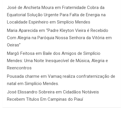
José de Anchieta Moura
em
Fraternidade Cobra da
Equatorial Solução Urgente Para Falta de Energia na
Localidade Espinheiro em Simplício Mendes
Maria Aparecida
em
“Padre Kleyton Vieira é Recebido
Com Alegria na Paróquia Nossa Senhora da Vitória em
Oeiras”
Margô Feitosa
em
Baile dos Amigos de Simplício
Mendes: Uma Noite Inesquecível de Música, Alegria e
Reencontros
Pousada charme
em
Vamaq realiza confraternização de
natal em Simplício Mendes.
José Elissandro Sobreira
em
Cidadãos Notáveis
Recebem Títulos Em Campinas do Piauí