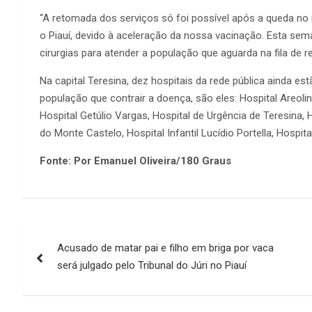
“A retomada dos serviços só foi possível após a queda no 
o Piauí, devido à aceleração da nossa vacinação. Esta s
cirurgias para atender a população que aguarda na fila de r
Na capital Teresina, dez hospitais da rede pública ainda e
população que contrair a doença, são eles: Hospital Areolin
Hospital Getúlio Vargas, Hospital de Urgência de Teresina, Ho
do Monte Castelo, Hospital Infantil Lucídio Portella, Hospit
Fonte: Por Emanuel Oliveira/180 Graus
Navegação
Acusado de matar pai e filho em briga por vaca
de
será julgado pelo Tribunal do Júri no Piauí
Post