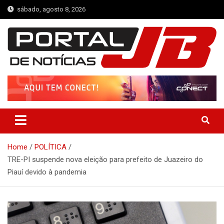
Skip
sábado, agosto 8, 2026
to
content
Portal de Notícias JB
Notícias de Simplício Mendes e Região
Home
POLÍTICA
TRE-PI suspende nova eleição para prefeito de Juazeiro do
Piauí devido à pandemia