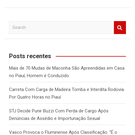
S
e
a
r
c
Posts recentes
h
Mais de 70 Mudas de Maconha São Apreendidas em Casa
no Piauí; Homem é Conduzido
Carreta Com Carga de Madeira Tomba e Interdita Rodovia
Por Quatro Horas no Piauí
STJ Decide Punir Buzzi Com Perda de Cargo Após
Denúncias de Assédio e Importunação Sexual
Vasco Provoca o Fluminense Após Classificação: “É o