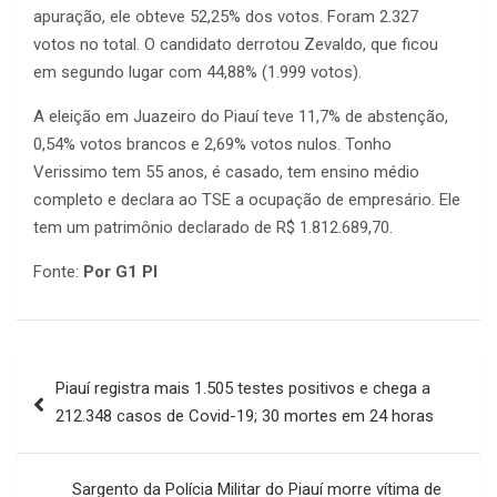
apuração, ele obteve 52,25% dos votos. Foram 2.327
votos no total. O candidato derrotou Zevaldo, que ficou
em segundo lugar com 44,88% (1.999 votos).
A eleição em Juazeiro do Piauí teve 11,7% de abstenção,
0,54% votos brancos e 2,69% votos nulos. Tonho
Verissimo tem 55 anos, é casado, tem ensino médio
completo e declara ao TSE a ocupação de empresário. Ele
tem um patrimônio declarado de R$ 1.812.689,70.
Fonte:
Por G1 PI
Navegação
Piauí registra mais 1.505 testes positivos e chega a
de
212.348 casos de Covid-19; 30 mortes em 24 horas
Post
Sargento da Polícia Militar do Piauí morre vítima de