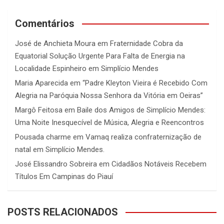
Comentários
José de Anchieta Moura
em
Fraternidade Cobra da
Equatorial Solução Urgente Para Falta de Energia na
Localidade Espinheiro em Simplício Mendes
Maria Aparecida
em
“Padre Kleyton Vieira é Recebido Com
Alegria na Paróquia Nossa Senhora da Vitória em Oeiras”
Margô Feitosa
em
Baile dos Amigos de Simplício Mendes:
Uma Noite Inesquecível de Música, Alegria e Reencontros
Pousada charme
em
Vamaq realiza confraternização de
natal em Simplício Mendes.
José Elissandro Sobreira
em
Cidadãos Notáveis Recebem
Títulos Em Campinas do Piauí
POSTS RELACIONADOS