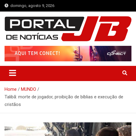
Skip
domingo, agosto 9, 2026
to
content
Portal de Notícias JB
Notícias de Simplício Mendes e Região
Home
MUNDO
Talibã: morte de jogador, proibição de bíblias e execução de
cristãos