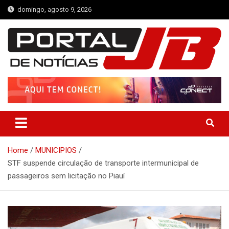
Skip
domingo, agosto 9, 2026
to
content
Portal de Notícias JB
Notícias de Simplício Mendes e Região
Home
MUNICIPIOS
STF suspende circulação de transporte intermunicipal de
passageiros sem licitação no Piauí