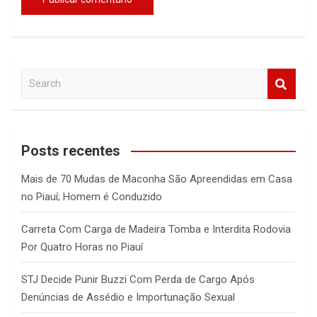
S
e
a
r
c
Posts recentes
h
Mais de 70 Mudas de Maconha São Apreendidas em Casa
no Piauí; Homem é Conduzido
Carreta Com Carga de Madeira Tomba e Interdita Rodovia
Por Quatro Horas no Piauí
STJ Decide Punir Buzzi Com Perda de Cargo Após
Denúncias de Assédio e Importunação Sexual