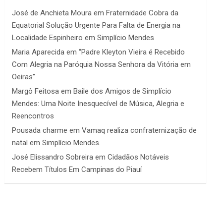
José de Anchieta Moura
em
Fraternidade Cobra da
Equatorial Solução Urgente Para Falta de Energia na
Localidade Espinheiro em Simplício Mendes
Maria Aparecida
em
“Padre Kleyton Vieira é Recebido
Com Alegria na Paróquia Nossa Senhora da Vitória em
Oeiras”
Margô Feitosa
em
Baile dos Amigos de Simplício
Mendes: Uma Noite Inesquecível de Música, Alegria e
Reencontros
Pousada charme
em
Vamaq realiza confraternização de
natal em Simplício Mendes.
José Elissandro Sobreira
em
Cidadãos Notáveis
Recebem Títulos Em Campinas do Piauí