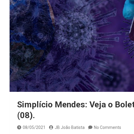
Simplício Mendes: Veja o Bol
(08).
08/05/2021
JB João Batista
No Comments