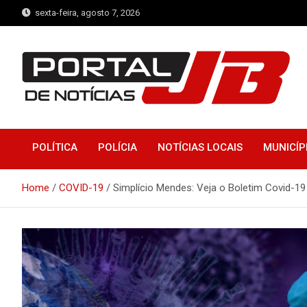
Skip
sexta-feira, agosto 7, 2026
to
content
Portal de Notícias JB
Notícias de Simplício Mendes e Região
POLÍTICA
POLÍCIA
NOTÍCIAS LOCAIS
MUNICÍP
Home
COVID-19
Simplício Mendes: Veja o Boletim Covid-19