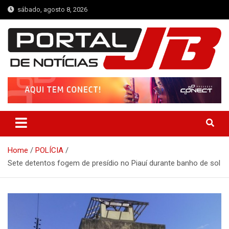
Skip
sábado, agosto 8, 2026
to
content
Portal de Notícias JB
Notícias de Simplício Mendes e Região
Home
POLÍCIA
Sete detentos fogem de presídio no Piauí durante banho de sol