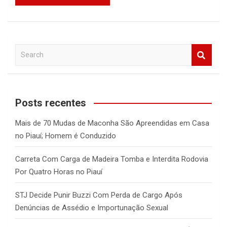
S
e
a
r
c
Posts recentes
h
Mais de 70 Mudas de Maconha São Apreendidas em Casa
no Piauí; Homem é Conduzido
Carreta Com Carga de Madeira Tomba e Interdita Rodovia
Por Quatro Horas no Piauí
STJ Decide Punir Buzzi Com Perda de Cargo Após
Denúncias de Assédio e Importunação Sexual