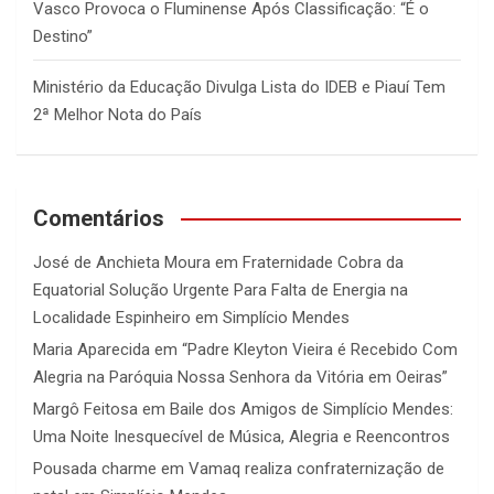
Vasco Provoca o Fluminense Após Classificação: “É o
Destino”
Ministério da Educação Divulga Lista do IDEB e Piauí Tem
2ª Melhor Nota do País
Comentários
José de Anchieta Moura
em
Fraternidade Cobra da
Equatorial Solução Urgente Para Falta de Energia na
Localidade Espinheiro em Simplício Mendes
Maria Aparecida
em
“Padre Kleyton Vieira é Recebido Com
Alegria na Paróquia Nossa Senhora da Vitória em Oeiras”
Margô Feitosa
em
Baile dos Amigos de Simplício Mendes:
Uma Noite Inesquecível de Música, Alegria e Reencontros
Pousada charme
em
Vamaq realiza confraternização de