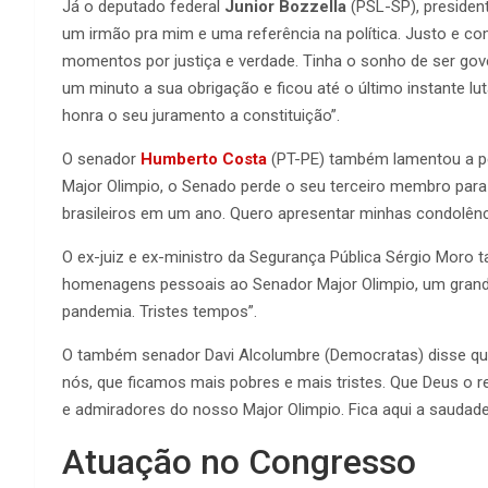
Já o deputado federal
Junior Bozzella
(PSL-SP), president
um irmão pra mim e uma referência na política. Justo e 
momentos por justiça e verdade. Tinha o sonho de ser go
um minuto a sua obrigação e ficou até o último instante lu
honra o seu juramento a constituição”.
O senador
Humberto Costa
(PT-PE) também lamentou a per
Major Olimpio, o Senado perde o seu terceiro membro para a
brasileiros em um ano. Quero apresentar minhas condolência
O ex-juiz e ex-ministro da Segurança Pública Sérgio Moro
homenagens pessoais ao Senador Major Olimpio, um grande 
pandemia. Tristes tempos”.
O também senador Davi Alcolumbre (Democratas) disse que ir
nós, que ficamos mais pobres e mais tristes. Que Deus o r
e admiradores do nosso Major Olimpio. Fica aqui a saudad
Atuação no Congresso