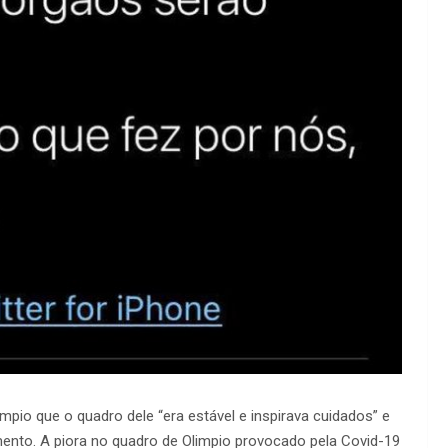
mpio que o quadro dele “era estável e inspirava cuidados” e
mento. A piora no quadro de Olimpio provocado pela Covid-19