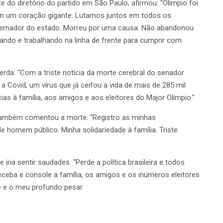
e do diretório do partido em São Paulo, afirmou: “Olimpio foi
com um coração gigante. Lutamos juntos em todos os
vernador do estado. Morreu por uma causa. Não abandonou
tando e trabalhando na linha de frente para cumprir com
da: “Com a triste notícia da morte cerebral do senador
 Covid, um vírus que já ceifou a vida de mais de 285 mil
s à família, aos amigos e aos eleitores do Major Olímpio.”
 também comentou a morte: “Registro as minhas
homem público. Minha solidariedade à família. Triste
ia sentir saudades. “Perde a política brasileira e todos
eceba e console a família, os amigos e os inúmeros eleitores
e e o meu profundo pesar.