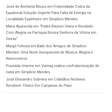
José de Anchieta Moura
em
Fraternidade Cobra da
Equatorial Solução Urgente Para Falta de Energia na
Localidade Espinheiro em Simplício Mendes
Maria Aparecida
em
“Padre Kleyton Vieira é Recebido
Com Alegria na Paróquia Nossa Senhora da Vitória em
Oeiras”
Margô Feitosa
em
Baile dos Amigos de Simplício
Mendes: Uma Noite Inesquecível de Música, Alegria e
Reencontros
Pousada charme
em
Vamaq realiza confraternização de
natal em Simplício Mendes.
José Elissandro Sobreira
em
Cidadãos Notáveis
Recebem Títulos Em Campinas do Piauí