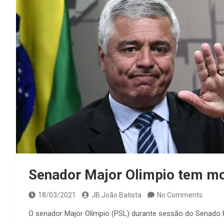
Senador Major Olimpio tem mo
18/03/2021
JB João Batista
No Comments
O senador Major Olímpio (PSL) durante sessão do Senado F