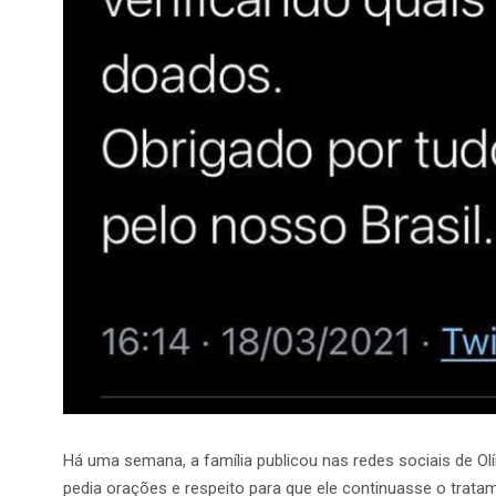
Há uma semana, a família publicou nas redes sociais de Olí
pedia orações e respeito para que ele continuasse o trata