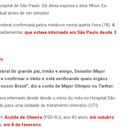
pital de São Paulo. Ele deixa esposa e dois filhos. Ex-
dual antes de ser senador.
rebral confirmada pelos médicos nesta quinta-feira (18). A
 parlamentar,
que estava internado em São Paulo desde 3
is
bral do grande pai, irmão e amigo, Senador Major
ra confirmar o óbito e está verificando quais órgãos
nosso Brasil”, diz a conta de Major Olimpio no Twitter.
va internado desde desde o início do mês no Hospital São
rido para uma unidade de tratamento intensivo (UTI).
ram
Arolde de Oliveira
(PSD-RJ), aos 83 anos,
em outubro
s,
em 8 de fevereiro
.