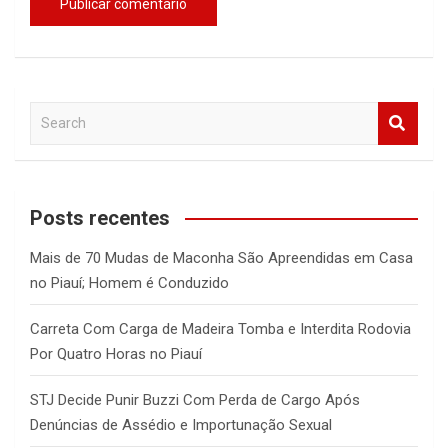
S
e
a
r
c
Posts recentes
h
Mais de 70 Mudas de Maconha São Apreendidas em Casa
no Piauí; Homem é Conduzido
Carreta Com Carga de Madeira Tomba e Interdita Rodovia
Por Quatro Horas no Piauí
STJ Decide Punir Buzzi Com Perda de Cargo Após
Denúncias de Assédio e Importunação Sexual