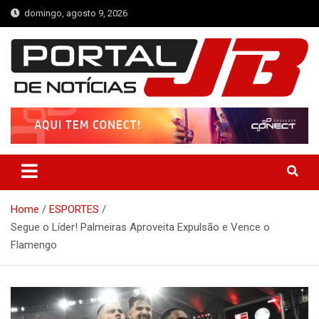
Skip
domingo, agosto 9, 2026
to
content
Portal de Notícias JB
Notícias de Simplício Mendes e Região
Home
ESPORTES
Segue o Líder! Palmeiras Aproveita Expulsão e Vence o
Flamengo