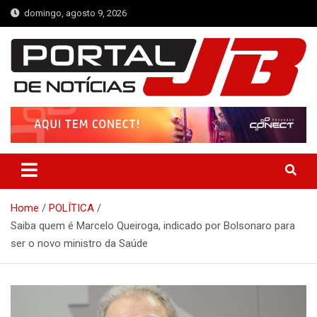
Skip
domingo, agosto 9, 2026
to
content
Portal de Notícias JB
Notícias de Simplício Mendes e Região
Home
POLÍTICA
Saiba quem é Marcelo Queiroga, indicado por Bolsonaro para
ser o novo ministro da Saúde