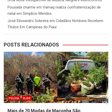
Uma Noite Inesquecível de Música, Alegria e Reencontros
Pousada charme
em
Vamaq realiza confraternização de
natal em Simplício Mendes.
José Elissandro Sobreira
em
Cidadãos Notáveis Recebem
Títulos Em Campinas do Piauí
POSTS RELACIONADOS
POLÍCIA
SLIDE
Mais de 70 Mudas de Maconha São