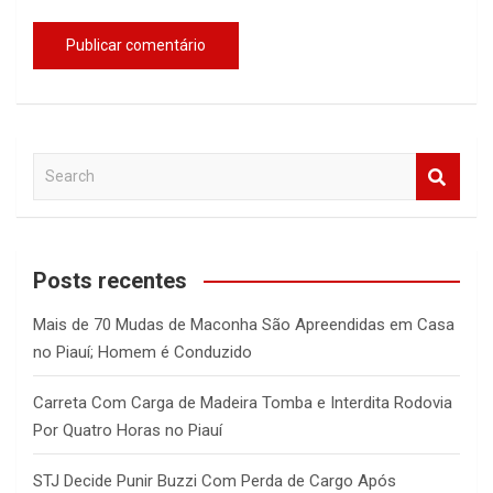
S
e
a
r
c
Posts recentes
h
Mais de 70 Mudas de Maconha São Apreendidas em Casa
no Piauí; Homem é Conduzido
Carreta Com Carga de Madeira Tomba e Interdita Rodovia
Por Quatro Horas no Piauí
STJ Decide Punir Buzzi Com Perda de Cargo Após