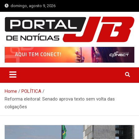
Skip
domingo, agosto 9, 2026
to
content
Portal de Notícias JB
Notícias de Simplício Mendes e Região
Home
POLÍTICA
Reforma eleitoral: Senado aprova texto sem volta das
coligações