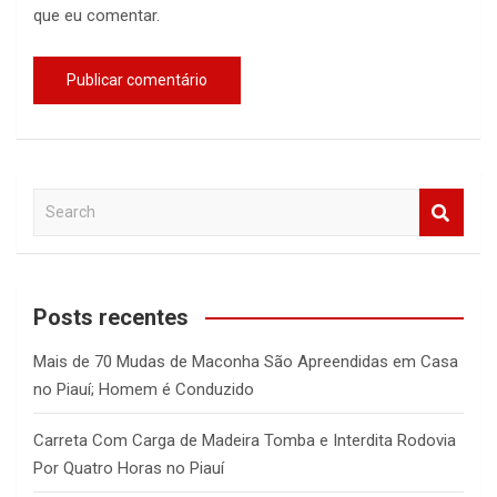
que eu comentar.
S
e
a
r
c
Posts recentes
h
Mais de 70 Mudas de Maconha São Apreendidas em Casa
no Piauí; Homem é Conduzido
Carreta Com Carga de Madeira Tomba e Interdita Rodovia
Por Quatro Horas no Piauí