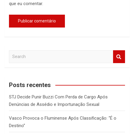
que eu comentar.
S
e
a
r
c
Posts recentes
h
STJ Decide Punir Buzzi Com Perda de Cargo Após
Denúncias de Assédio e Importunação Sexual
Vasco Provoca o Fluminense Após Classificação: “É o
Destino”