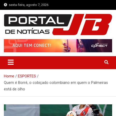
Skip
sexta-feira, agosto 7, 2026
to
content
Portal de Notícias JB
Notícias de Simplício Mendes e Região
Home
ESPORTES
Quem é Borré, o cobiçado colombiano em quem o Palmeiras
está de olho