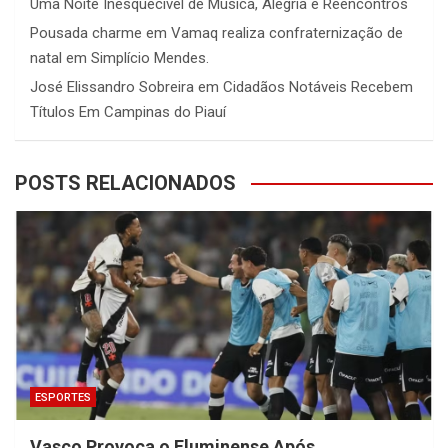
Uma Noite Inesquecível de Música, Alegria e Reencontros
Pousada charme
em
Vamaq realiza confraternização de
natal em Simplício Mendes.
José Elissandro Sobreira
em
Cidadãos Notáveis Recebem
Títulos Em Campinas do Piauí
POSTS RELACIONADOS
ESPORTES
Vasco Provoca o Fluminense Após