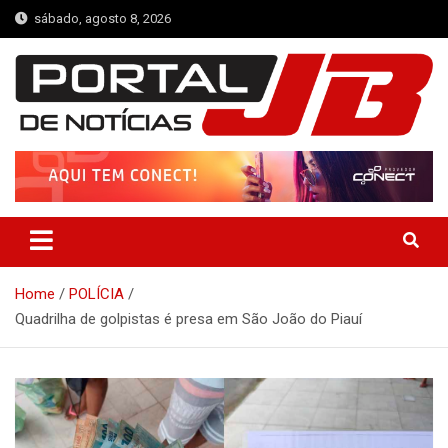
Skip
sábado, agosto 8, 2026
to
content
Portal de Notícias JB
Notícias de Simplício Mendes e Região
Home
POLÍCIA
Quadrilha de golpistas é presa em São João do Piauí