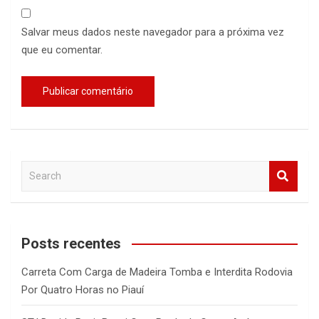
Salvar meus dados neste navegador para a próxima vez
que eu comentar.
S
e
a
r
c
Posts recentes
h
Carreta Com Carga de Madeira Tomba e Interdita Rodovia
Por Quatro Horas no Piauí