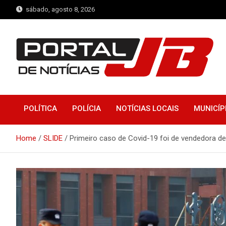
Skip
sábado, agosto 8, 2026
to
content
Portal de Notícias JB
Notícias de Simplício Mendes e Região
POLÍTICA
POLÍCIA
NOTÍCIAS LOCAIS
MUNICÍP
Home
SLIDE
Primeiro caso de Covid-19 foi de vendedora d