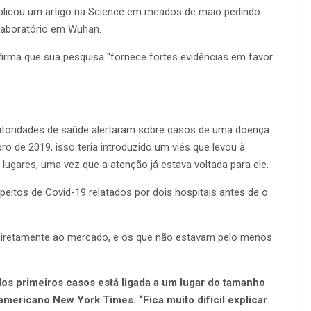
ublicou um artigo na Science em meados de maio pedindo
laboratório em Wuhan.
 afirma que sua pesquisa “fornece fortes evidências em favor
 autoridades de saúde alertaram sobre casos de uma doença
o de 2019, isso teria introduzido um viés que levou à
ugares, uma vez que a atenção já estava voltada para ele.
eitos de Covid-19 relatados por dois hospitais antes de o
diretamente ao mercado, e os que não estavam pelo menos
s primeiros casos está ligada a um lugar do tamanho
 americano New York Times. “Fica muito difícil explicar