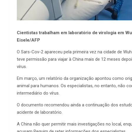
Cientistas trabalham em laboratório de virologia em W
Eisele/AFP
O Sars-Cov-2 apareceu pela primeira vez na cidade de Wuh
teve permissão para viajar à China mais de 12 meses depo
vírus.
Em março, um relatório da organização apontou como ori
animal para humanos. Os especialistas, no entanto, não con
intermediário do vírus.
O documento recomendou ainda a continuação dos estudos
acidente de laboratório.
A China não quer permitir mais investigações no local, en
acusam Pequim de reter informações dos especialistas.