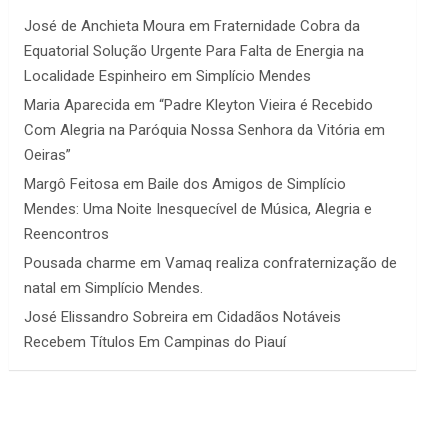
José de Anchieta Moura
em
Fraternidade Cobra da
Equatorial Solução Urgente Para Falta de Energia na
Localidade Espinheiro em Simplício Mendes
Maria Aparecida
em
“Padre Kleyton Vieira é Recebido
Com Alegria na Paróquia Nossa Senhora da Vitória em
Oeiras”
Margô Feitosa
em
Baile dos Amigos de Simplício
Mendes: Uma Noite Inesquecível de Música, Alegria e
Reencontros
Pousada charme
em
Vamaq realiza confraternização de
natal em Simplício Mendes.
José Elissandro Sobreira
em
Cidadãos Notáveis
Recebem Títulos Em Campinas do Piauí