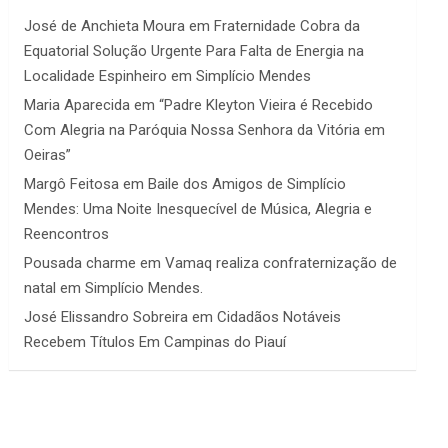
José de Anchieta Moura
em
Fraternidade Cobra da
Equatorial Solução Urgente Para Falta de Energia na
Localidade Espinheiro em Simplício Mendes
Maria Aparecida
em
“Padre Kleyton Vieira é Recebido
Com Alegria na Paróquia Nossa Senhora da Vitória em
Oeiras”
Margô Feitosa
em
Baile dos Amigos de Simplício
Mendes: Uma Noite Inesquecível de Música, Alegria e
Reencontros
Pousada charme
em
Vamaq realiza confraternização de
natal em Simplício Mendes.
José Elissandro Sobreira
em
Cidadãos Notáveis
Recebem Títulos Em Campinas do Piauí