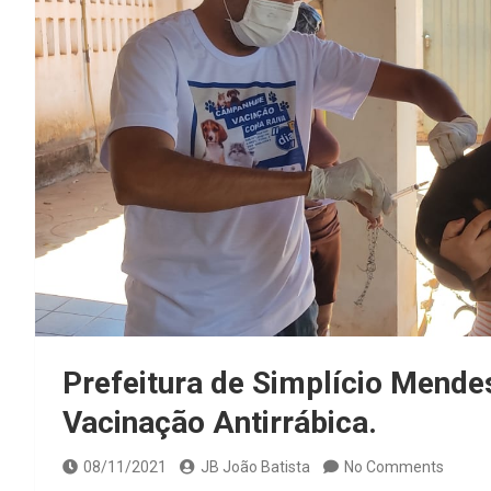
Prefeitura de Simplício Mend
Vacinação Antirrábica.
08/11/2021
JB João Batista
No Comments