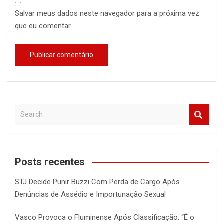
Salvar meus dados neste navegador para a próxima vez
que eu comentar.
S
e
a
r
c
Posts recentes
h
STJ Decide Punir Buzzi Com Perda de Cargo Após
Denúncias de Assédio e Importunação Sexual
Vasco Provoca o Fluminense Após Classificação: “É o