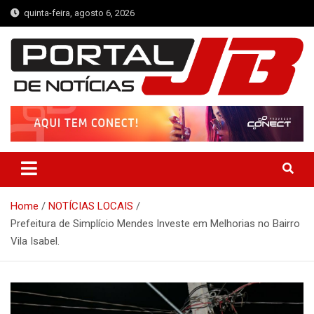
Skip
quinta-feira, agosto 6, 2026
to
content
Portal de Notícias JB
Notícias de Simplício Mendes e Região
Home
NOTÍCIAS LOCAIS
Prefeitura de Simplício Mendes Investe em Melhorias no Bairro
Vila Isabel.