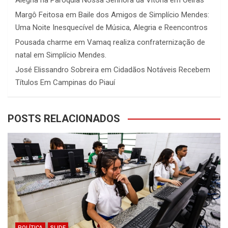
Alegria na Paróquia Nossa Senhora da Vitória em Oeiras”
Margô Feitosa
em
Baile dos Amigos de Simplício Mendes:
Uma Noite Inesquecível de Música, Alegria e Reencontros
Pousada charme
em
Vamaq realiza confraternização de
natal em Simplício Mendes.
José Elissandro Sobreira
em
Cidadãos Notáveis Recebem
Títulos Em Campinas do Piauí
POSTS RELACIONADOS
POLÍTICA
SLIDE