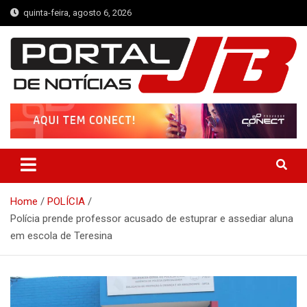
Skip
quinta-feira, agosto 6, 2026
to
content
Portal de Notícias JB
Notícias de Simplício Mendes e Região
Home
POLÍCIA
Polícia prende professor acusado de estuprar e assediar aluna
em escola de Teresina