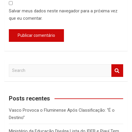
Salvar meus dados neste navegador para a próxima vez
que eu comentar.
S
e
a
r
c
Posts recentes
h
Vasco Provoca o Fluminense Após Classificação: “É o
Destino”
Ministério da Educação Divulga Lista do IDEB e Piauí Tem